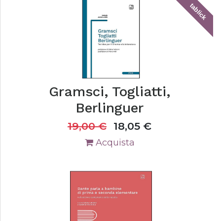
tablick
Gramsci, Togliatti,
Berlinguer
19,00
€
18,05
€
Acquista