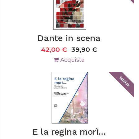
Dante in scena
42,00
€
39,90
€
Acquista
tablick
E la regina morì...