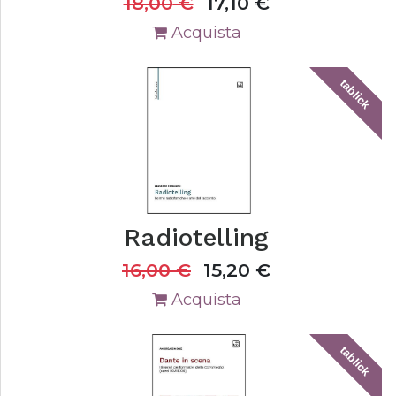
18,00
€
17,10
€
Acquista
tablick
Radiotelling
16,00
€
15,20
€
Acquista
tablick