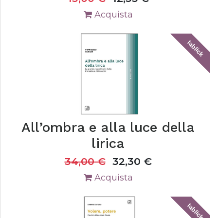
Acquista
tablick
All’ombra e alla luce della
lirica
34,00
€
32,30
€
Acquista
tablick