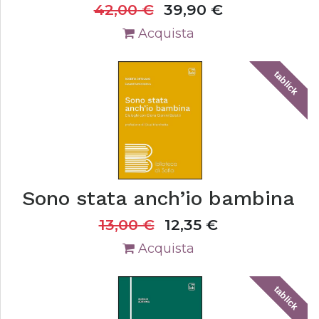
42,00
€
39,90
€
Acquista
tablick
Sono stata anch’io bambina
13,00
€
12,35
€
Acquista
tablick