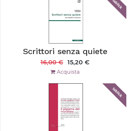
tablick
Scrittori senza quiete
16,00
€
15,20
€
Acquista
tablick