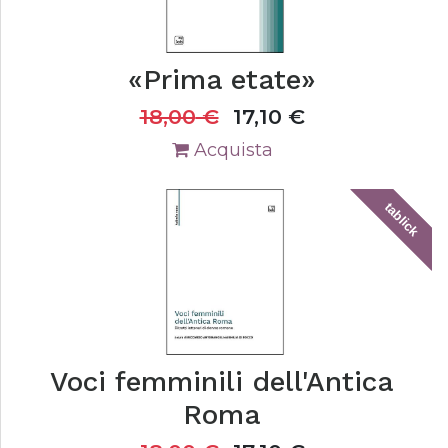
«Prima etate»
18,00
€
17,10
€
Acquista
tablick
Voci femminili dell'Antica
Roma