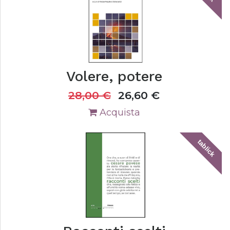
Volere, potere
28,00
€
26,60
€
Acquista
tablick