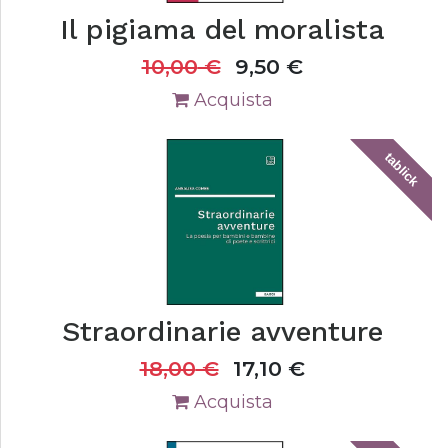
Il pigiama del moralista
10,00
€
9,50
€
Acquista
tablick
Straordinarie avventure
18,00
€
17,10
€
Acquista