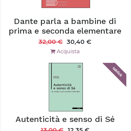
Dante parla a bambine di
prima e seconda elementare
32,00
€
30,40
€
Acquista
tablick
Autenticità e senso di Sé
13,00
€
12,35
€