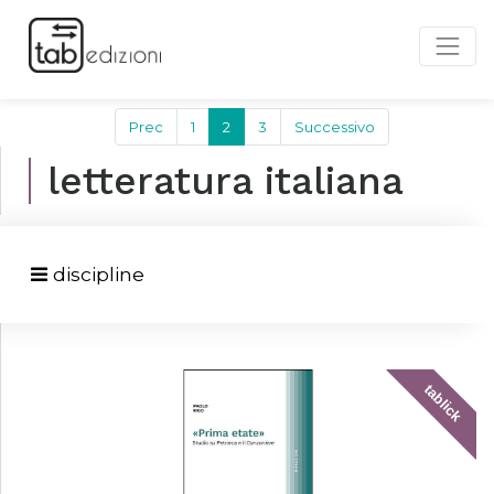
Prec
1
2
3
Successivo
letteratura italiana
discipline
tablick