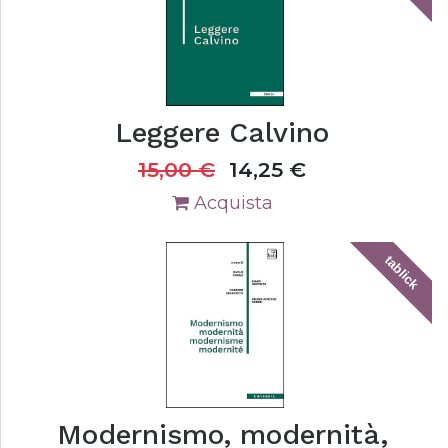
Leggere Calvino
15,00
€
14,25
€
Acquista
tablick
Modernismo, modernità,