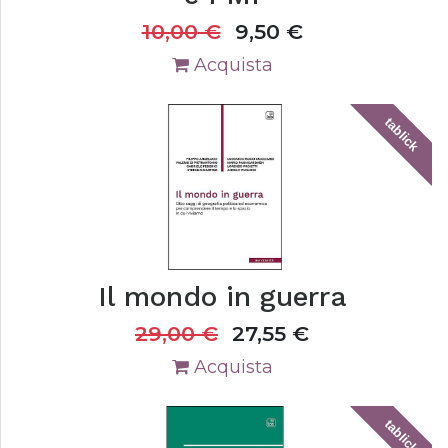
10,00
€
9,50
€
Acquista
tablick
Il mondo in guerra
29,00
€
27,55
€
Acquista
tablick