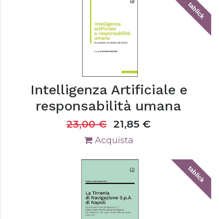
tablick
Intelligenza Artificiale e
responsabilità umana
23,00
€
21,85
€
Acquista
tablick