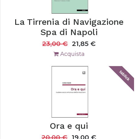
La Tirrenia di Navigazione
Spa di Napoli
23,00
€
21,85
€
Acquista
tablick
Ora e qui
20,00
€
19,00
€