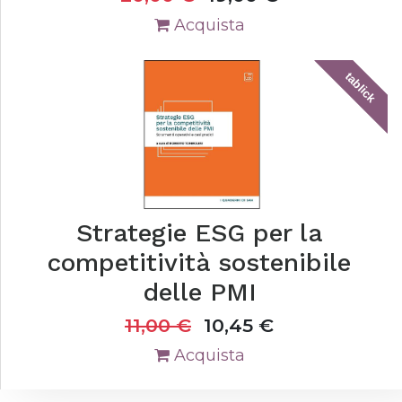
Acquista
tablick
Strategie ESG per la
competitività sostenibile
delle PMI
11,00
€
10,45
€
Acquista