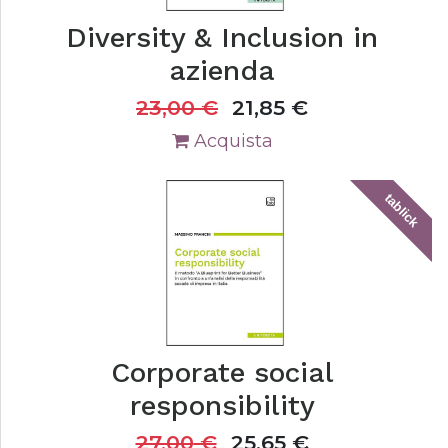
Diversity & Inclusion in
azienda
23,00
€
21,85
€
Acquista
tablick
Corporate social
responsibility
27,00
€
25,65
€