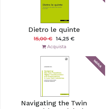
Dietro le quinte
15,00
€
14,25
€
Acquista
tablick
Navigating the Twin