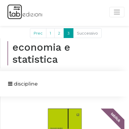
Prec
1
2
3
Successivo
economia e
statistica
discipline
tablick