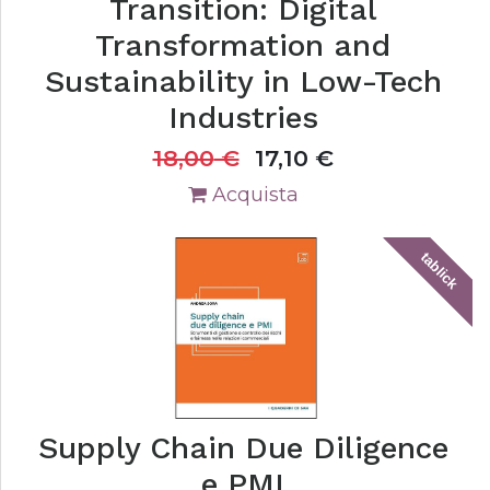
Transition: Digital
Transformation and
Sustainability in Low-Tech
Industries
18,00
€
17,10
€
Acquista
tablick
Supply Chain Due Diligence
e PMI