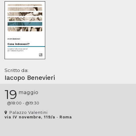
Scritto da:
Iacopo Benevieri
19
maggio
@
18:00
- @
19:30
Palazzo Valentini
-
via IV novembre, 119/a
Roma