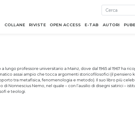
I
COLLANE
RIVISTE
OPEN ACCESS
E-TAB
AUTORI
PUBB
 a lungo professore universitario a Mainz, dove dal 1965 al 1967 ha ric
atico assai ampio che tocca argomenti storicofilosofici (il pensiero k
l rapporto tra metafisica, fenomenologia e metodo). Il suo libro più cele
di Nonnescius Nemo, nel quale – con l’ausilio di disegni satirici – isti
ofi e teologi.