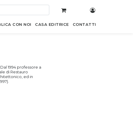
LICA CON NOI
CASA EDITRICE
CONTATTI
 Dal 1994 professore a
ale di Restauro
hitettonico, ed in
997).