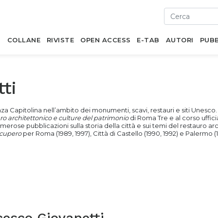
I
COLLANE
RIVISTE
OPEN ACCESS
E-TAB
AUTORI
PUBB
ti
za Capitolina nell’ambito dei monumenti, scavi, restauri e siti Unesco.
ro architettonico e culture del patrimonio
di Roma Tre e al corso uffici
erose pubblicazioni sulla storia della città e sui temi del restauro arc
ecupero
per Roma (1989, 1997), Città di Castello (1990, 1992) e Palermo (1
cesco Giovanetti