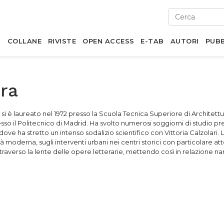
I
COLLANE
RIVISTE
OPEN ACCESS
E-TAB
AUTORI
PUBB
ra
 si è laureato nel 1972 presso la Scuola Tecnica Superiore di Architett
esso il Politecnico di Madrid. Ha svolto numerosi soggiorni di studio pre
ve ha stretto un intenso sodalizio scientifico con Vittoria Calzolari. L
tà moderna, sugli interventi urbani nei centri storici con particolare at
traverso la lente delle opere letterarie, mettendo così in relazione na