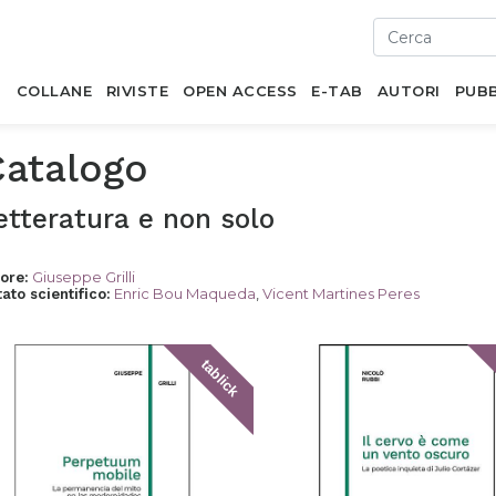
I
COLLANE
RIVISTE
OPEN ACCESS
E-TAB
AUTORI
PUBB
Catalogo
etteratura e non solo
Giuseppe Grilli
tore
:
Enric Bou Maqueda
,
Vicent Martines Peres
ato scientifico
:
tablick