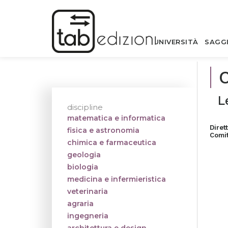
UNIVERSITÀ
SAGG
L
discipline
matematica e informatica
Diret
fisica e astronomia
Comit
chimica e farmaceutica
geologia
biologia
medicina e infermieristica
veterinaria
agraria
ingegneria