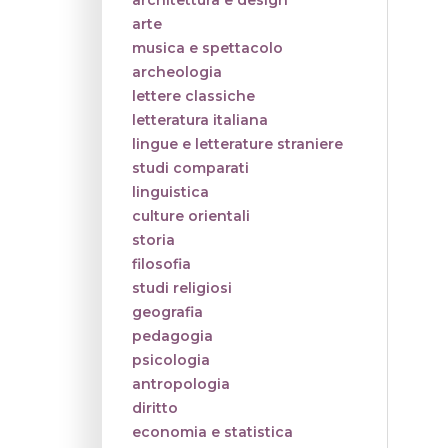
architettura e design
arte
musica e spettacolo
archeologia
lettere classiche
letteratura italiana
lingue e letterature straniere
studi comparati
linguistica
culture orientali
storia
filosofia
studi religiosi
geografia
pedagogia
psicologia
antropologia
diritto
economia e statistica