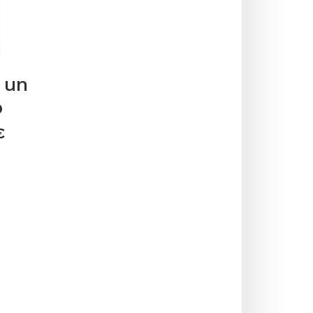
 un
o
€