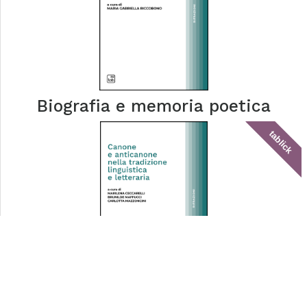
Biografia e memoria poetica
tablick
Canone e anticanone nella