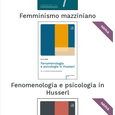
Femminismo mazziniano
tablick
Fenomenologia e psicologia in
Husserl
tablick