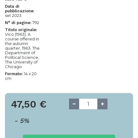
Data di
pubblicazione:
set 2023
792
N° di pagine:
Titolo originale:
Vico (1963). A
course offered in
the autumn
quarter, 1963. The
Department of
Political Science,
The University of
Chicago
14 x 20
Formato:
cm
47,50
€
-
5
%