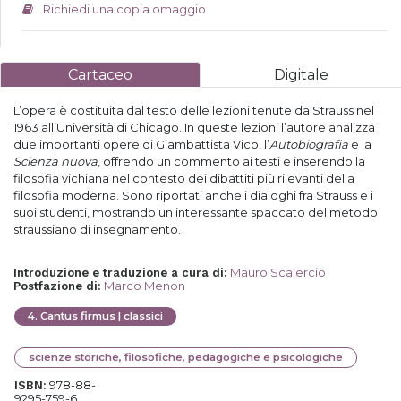
Richiedi una copia omaggio
Cartaceo
Digitale
L’opera è costituita dal testo delle lezioni tenute da Strauss nel
1963 all’Università di Chicago. In queste lezioni l’autore analizza
due importanti opere di Giambattista Vico, l’
Autobiografia
e la
Scienza nuova
, offrendo un commento ai testi e inserendo la
filosofia vichiana nel contesto dei dibattiti più rilevanti della
filosofia moderna. Sono riportati anche i dialoghi fra Strauss e i
suoi studenti, mostrando un interessante spaccato del metodo
straussiano di insegnamento.
Mauro Scalercio
Introduzione e traduzione a cura di
:
Marco Menon
Postfazione di
:
4
.
Cantus firmus | classici
scienze storiche, filosofiche, pedagogiche e psicologiche
978-88-
ISBN:
9295-759-6