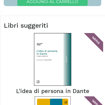
AGGIUNGI AL CARRELLO
Libri suggeriti
tablick
L'idea di persona in Dante
tablick