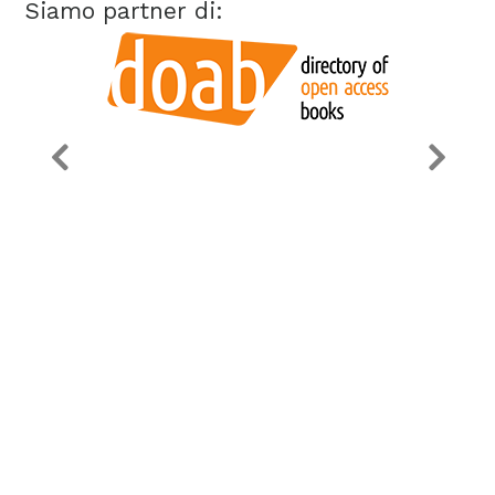
Siamo partner di:
Dati societari
Privacy Policy
Cookie Policy
Gruppo editoriale Tab S.r.l.
-
viale Manzoni, 24/c - 00185
Roma
- P.IVA
IT15356021004
Realizzato con ❤️ da
MONK Software