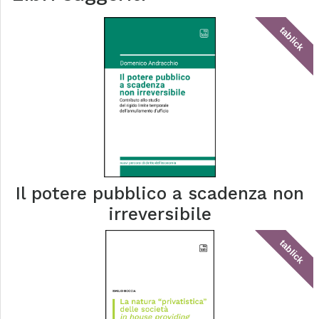
tablick
Il potere pubblico a scadenza non
irreversibile
tablick