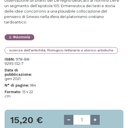
osservazione un brano del
De regno
dedicato ai
nomina Dei
e
un segmento dell’epistola 105. Ermeneutica dei testi e storia
delle idee concorrono a una plausibile collocazione del
pensiero di Sinesio nella sfera del platonismo cristiano
tardoantico.
2
.
Φιλοπονία
scienze dell’antichità, filologico-letterarie e storico-artistiche
978-88-
ISBN:
9295-132-7
Data di
pubblicazione:
gen 2021
184
N° di pagine:
15 x 22
Formato:
cm
15,20
€