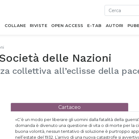
I
COLLANE
RIVISTE
OPEN ACCESS
E-TAB
AUTORI
PUBB
oni
 Società delle Nazioni
zza collettiva all’eclisse della p
Cartaceo
«C’è un modo per liberare gli uomini dalla fatalità della guer
domanda è divenuto una questione di vita o di morte per la civ
buona volontà, nessun tentativo di soluzione è purtroppo app
nell’estate del 1932. L’arrivo di una nuova catastrofe si avvertiv