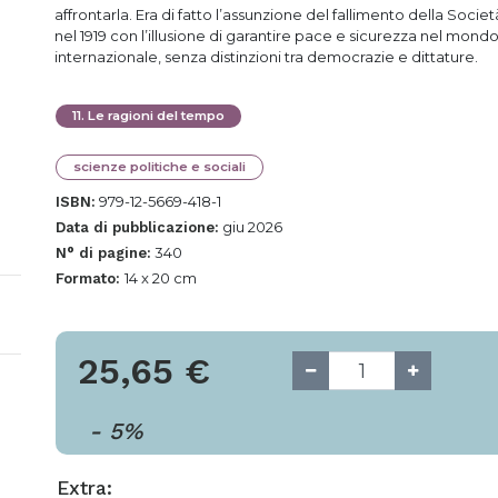
affrontarla. Era di fatto l’assunzione del fallimento della Socie
nel 1919 con l’illusione di garantire pace e sicurezza nel mond
internazionale, senza distinzioni tra democrazie e dittature.
11
.
Le ragioni del tempo
scienze politiche e sociali
979-12-5669-418-1
ISBN:
giu 2026
Data di pubblicazione:
340
N° di pagine:
14 x 20 cm
Formato:
25,65
€
-
5
%
Extra: