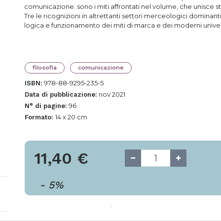
comunicazione: sono i miti affrontati nel volume, che unisce stru
Tre le ricognizioni in altrettanti settori merceologici domina
logica e funzionamento dei miti di marca e dei moderni univer
filosofia
comunicazione
978-88-9295-235-5
ISBN:
nov 2021
Data di pubblicazione:
96
N° di pagine:
14 x 20 cm
Formato:
11,40
€
-
5
%