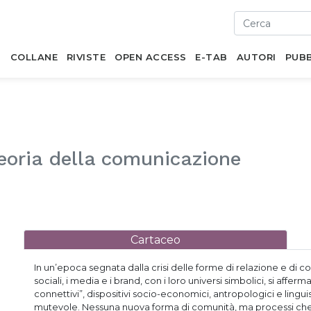
I
COLLANE
RIVISTE
OPEN ACCESS
E-TAB
AUTORI
PUBB
teoria della comunicazione
Cartaceo
In un’epoca segnata dalla crisi delle forme di relazione e di co
sociali, i media e i brand, con i loro universi simbolici, si af
connettivi”, dispositivi socio-economici, antropologici e lingui
mutevole. Nessuna nuova forma di comunità, ma processi che