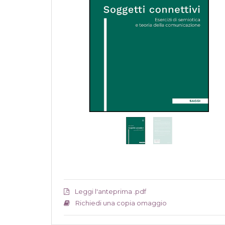
Leggi l'anteprima .pdf
Richiedi una copia omaggio