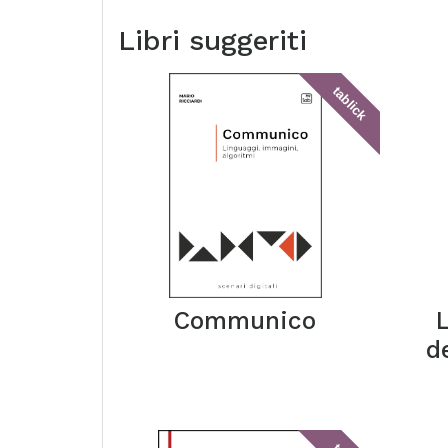
Libri suggeriti
tablick
Communico
d