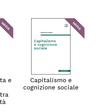
tablick
tablick
ta e
Capitalismo e
cognizione sociale
tra
tà