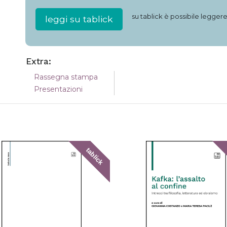
su tablick è possibile legger
leggi su tablick
Extra:
Rassegna stampa
Presentazioni
tablick