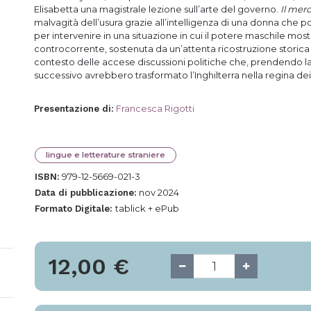
Elisabetta una magistrale lezione sull’arte del governo.
Il mer
malvagità dell’usura grazie all’intelligenza di una donna che pos
per intervenire in una situazione in cui il potere maschile mos
controcorrente, sostenuta da un’attenta ricostruzione storica
contesto delle accese discussioni politiche che, prendendo l
successivo avrebbero trasformato l’Inghilterra nella regina dei
Francesca Rigotti
Presentazione di
:
lingue e letterature straniere
979-12-5669-021-3
ISBN:
nov 2024
Data di pubblicazione:
tablick + ePub
Formato Digitale:
12,00
€