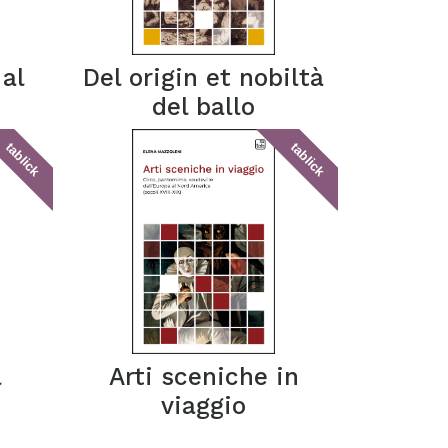
 al
Del origin et nobiltà
del ballo
tablick
tablick
l
Arti sceniche in
viaggio