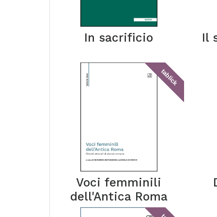
In sacrificio
Il
tablick
Voci femminili
dell'Antica Roma