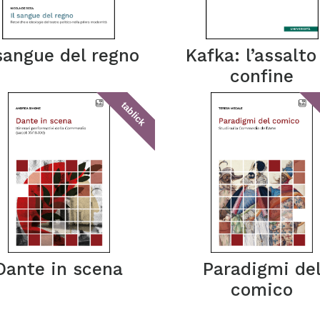
 sangue del regno
Kafka: l’assalto
confine
tablick
Dante in scena
Paradigmi de
comico