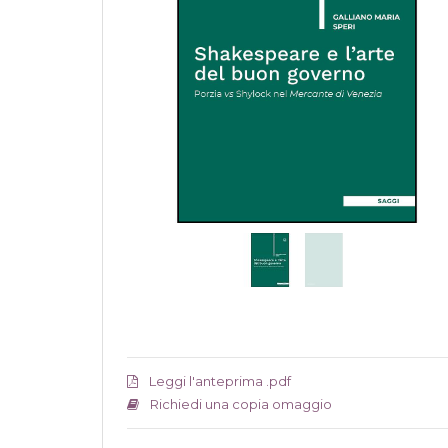
Leggi l'anteprima .pdf
Richiedi una copia omaggio