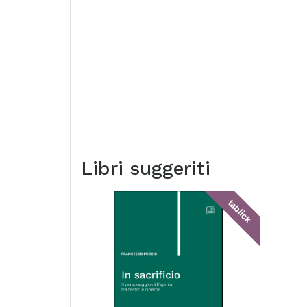
Libri suggeriti
tablick