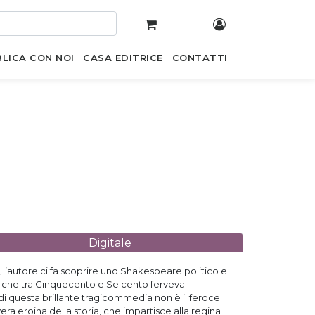
LICA CON NOI
CASA EDITRICE
CONTATTI
Digitale
, l’autore ci fa scoprire uno Shakespeare politico e
ieri che tra Cinquecento e Seicento ferveva
 di questa brillante tragicommedia non è il feroce
era eroina della storia, che impartisce alla regina