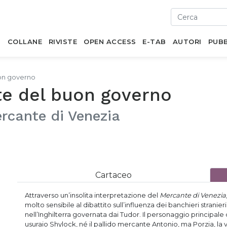
I
COLLANE
RIVISTE
OPEN ACCESS
E-TAB
AUTORI
PUBB
uon governo
te del buon governo
ercante di Venezia
Cartaceo
Attraverso un’insolita interpretazione del
Mercante di Venezia
molto sensibile al dibattito sull’influenza dei banchieri stran
nell’Inghilterra governata dai Tudor. Il personaggio principale
usuraio Shylock, né il pallido mercante Antonio, ma Porzia, la v