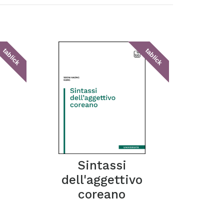
tablick
tablick
Sintassi
dell'aggettivo
coreano