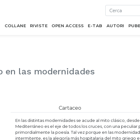
I
COLLANE
RIVISTE
OPEN ACCESS
E-TAB
AUTORI
PUBB
o en las modernidades
Cartaceo
En las distintas modernidades se acude al mito clásico, desd
Mediterráneo es el eje de todos los cruces, con una peculiar pa
primordialmente la poesía. Tal vez porque en las modernidades
intermitente, es la alegoría más hospitalaria del mito griego 