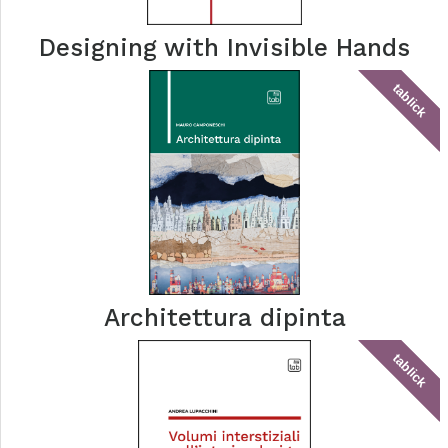
Designing with Invisible Hands
tablick
Architettura dipinta
tablick