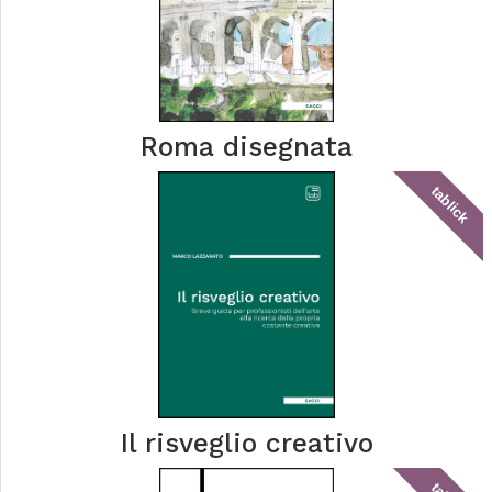
Roma disegnata
tablick
Il risveglio creativo