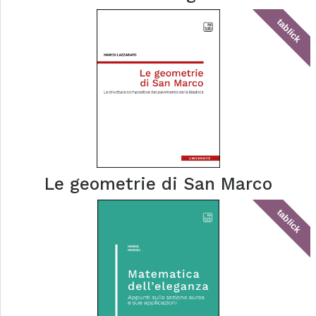
tablick
Le geometrie di San Marco
tablick