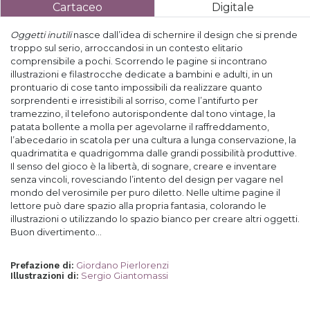
Cartaceo
Digitale
Oggetti inutili
nasce dall’idea di schernire il design che si prende
troppo sul serio, arroccandosi in un contesto elitario
comprensibile a pochi. Scorrendo le pagine si incontrano
illustrazioni e filastrocche dedicate a bambini e adulti, in un
prontuario di cose tanto impossibili da realizzare quanto
sorprendenti e irresistibili al sorriso, come l’antifurto per
tramezzino, il telefono autorispondente dal tono vintage, la
patata bollente a molla per agevolarne il raffreddamento,
l’abecedario in scatola per una cultura a lunga conservazione, la
quadrimatita e quadrigomma dalle grandi possibilità produttive.
Il senso del gioco è la libertà, di sognare, creare e inventare
senza vincoli, rovesciando l’intento del design per vagare nel
mondo del verosimile per puro diletto. Nelle ultime pagine il
lettore può dare spazio alla propria fantasia, colorando le
illustrazioni o utilizzando lo spazio bianco per creare altri oggetti.
Buon divertimento...
Giordano Pierlorenzi
Prefazione di
:
Sergio Giantomassi
Illustrazioni di
: