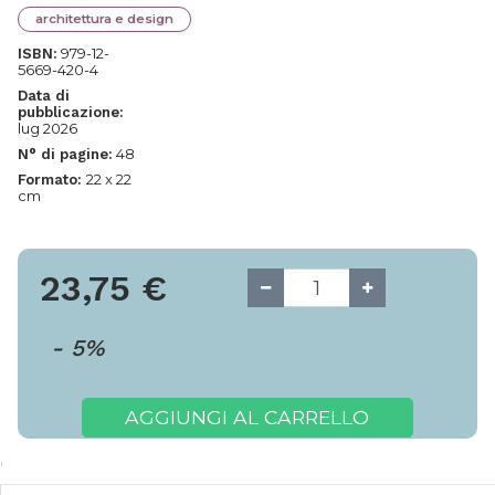
architettura e design
979-12-
ISBN:
5669-420-4
Data di
pubblicazione:
lug 2026
48
N° di pagine:
22 x 22
Formato:
cm
23,75
€
-
5
%
AGGIUNGI AL CARRELLO