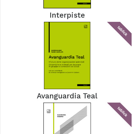
Interpiste
tablick
Avanguardia Teal
tablick