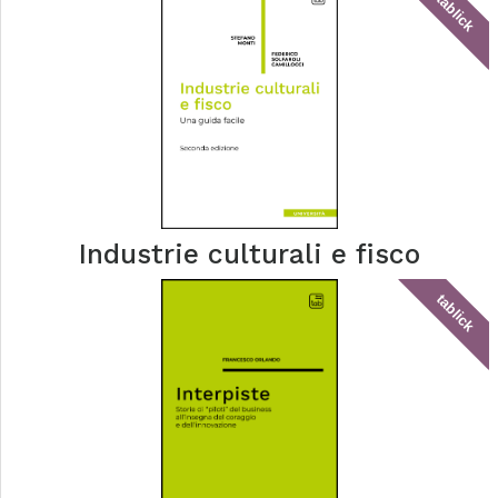
tablick
Industrie culturali e fisco
tablick