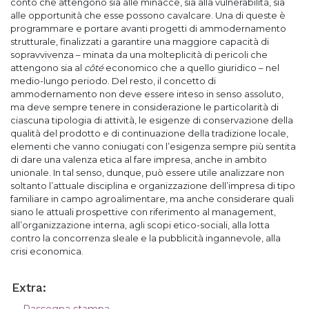
conto che attengono sia alle minacce, sia alla vulnerabilità, sia
alle opportunità che esse possono cavalcare. Una di queste è
programmare e portare avanti progetti di ammodernamento
strutturale, finalizzati a garantire una maggiore capacità di
sopravvivenza – minata da una molteplicità di pericoli che
attengono sia al
côté
economico che a quello giuridico – nel
medio-lungo periodo. Del resto, il concetto di
ammodernamento non deve essere inteso in senso assoluto,
ma deve sempre tenere in considerazione le particolarità di
ciascuna tipologia di attività, le esigenze di conservazione della
qualità del prodotto e di continuazione della tradizione locale,
elementi che vanno coniugati con l’esigenza sempre più sentita
di dare una valenza etica al fare impresa, anche in ambito
unionale. In tal senso, dunque, può essere utile analizzare non
soltanto l’attuale disciplina e organizzazione dell’impresa di tipo
familiare in campo agroalimentare, ma anche considerare quali
siano le attuali prospettive con riferimento al management,
all’organizzazione interna, agli scopi etico-sociali, alla lotta
contro la concorrenza sleale e la pubblicità ingannevole, alla
crisi economica.
Extra: