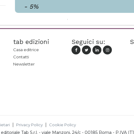
-
5
%
tab edizioni
Seguici su:
S
Casa editrice
Contatti
Newsletter
ietari
Privacy Policy
Cookie Policy
ditoriale Tab S.r.l.
-
viale Manzoni, 24/c - 00185 Roma
- P.IVA
IT