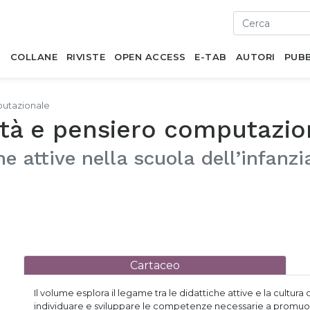
I
COLLANE
RIVISTE
OPEN ACCESS
E-TAB
AUTORI
PUBB
putazionale
vità e pensiero computazio
e attive nella scuola dell’infanzi
Cartaceo
Il volume esplora il legame tra le didattiche attive e la cultura 
individuare e sviluppare le competenze necessarie a promuove