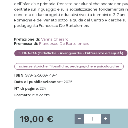
dell’infanzia e primaria. Pensato per alunni che ancora non pa
centrate sul linguaggio e sulla socializzazione, fondamentali in
concreta di due progetti educativi rivolti a bambini di 3-7 anni e
Romagna e del Veneto sotto la guida del Centro Ricerche sulle
pedagogista Francesco De Bartolomeis.
Vanna Gherardi
Prefazione di
:
Francesco De Bartolomeis
Premessa di
:
5
.
DI-A-DA (DIdattiche - Avanguardie - Differenze ed equitÀ)
scienze storiche, filosofiche, pedagogiche e psicologiche
979-12-5669-149-4
ISBN:
set 2025
Data di pubblicazione:
224
N° di pagine:
15 x 22 cm
Formato:
19,00
€