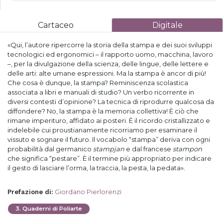
Cartaceo
Digitale
«Qui, l’autore ripercorre la storia della stampa e dei suoi sviluppi
tecnologici ed ergonomici – il rapporto uomo, macchina, lavoro
–, per la divulgazione della scienza, delle lingue, delle lettere e
delle arti: alte umane espressioni. Ma la stampa è ancor di più!
Che cosa è dunque, la stampa? Reminiscenza scolastica
associata a libri e manuali di studio? Un verbo ricorrente in
diversi contesti d’opinione? La tecnica di riprodurre qualcosa da
diffondere? No, la stampa è la memoria collettiva! È ciò che
rimane imperituro, affidato ai posteri. È il ricordo cristallizzato e
indelebile cui proustianamente ricorriamo per esaminare il
vissuto e sognare il futuro. Il vocabolo “stampa” deriva con ogni
probabilità dal germanico
stampjan
e dal francese
stampon
che significa “pestare”. È il termine più appropriato per indicare
il gesto di lasciare l’orma, la traccia, la pesta, la pedata».
Giordano Pierlorenzi
Prefazione di
:
3
.
Quaderni di Poliarte