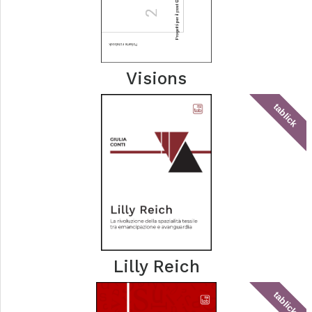
Visions
tablick
Lilly Reich
tablick