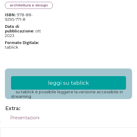
architettura e design
978-88-
ISBN:
9295-771-8
Data di
ott
pubblicazione:
2023
Formato Digitale:
tablick
leggi su tablick
su tablick è possibile leggere la versione accessibile in
streaming
Extra:
Presentazioni