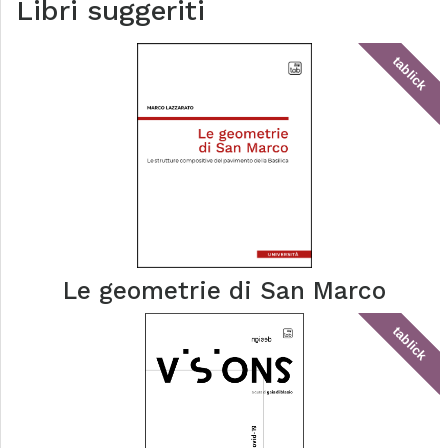
Libri suggeriti
tablick
Le geometrie di San Marco
tablick