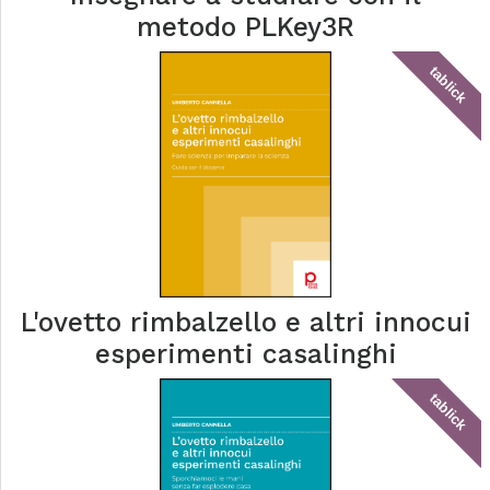
metodo PLKey3R
tablick
L'ovetto rimbalzello e altri innocui
esperimenti casalinghi
tablick