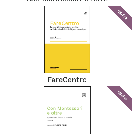
tablick
FareCentro
tablick