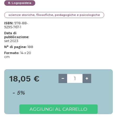
8
.
Logopaideia
scienze storiche, filosofiche, pedagogiche e psicologiche
978-88-
ISBN:
9295-767-1
Data di
pubblicazione:
set 2023
188
N° di pagine:
14 x 20
Formato:
cm
18,05
€
-
5
%
AGGIUNGI AL CARRELLO