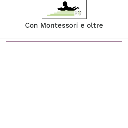
Con Montessori e oltre
Libri
Alla scuola dell'Eucaristia per una missione senza confini
Il problema della negazione
Le nuove discriminazioni nella società contemporanea
Catalogo
Università
Saggi
Pubblica con noi
tab edizioni
Casa editrice
Contatti