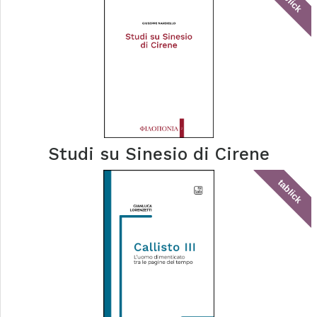
tablick
Studi su Sinesio di Cirene
tablick