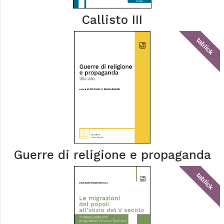
Callisto III
tablick
Guerre di religione e propaganda
tablick