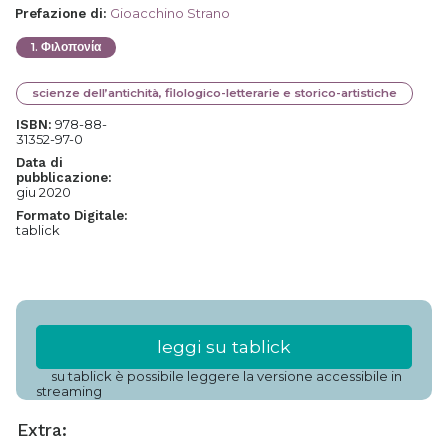
Gioacchino Strano
Prefazione di
:
1
.
Φιλοπονία
scienze dell’antichità, filologico-letterarie e storico-artistiche
978-88-
ISBN:
31352-97-0
Data di
pubblicazione:
giu 2020
Formato Digitale:
tablick
leggi su tablick
su tablick è possibile leggere la versione accessibile in
streaming
Extra: