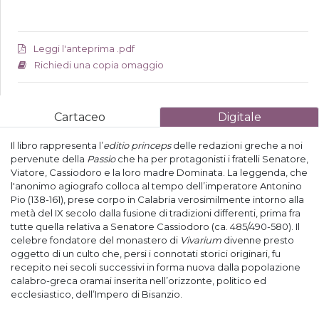
Leggi l'anteprima .pdf
Richiedi una copia omaggio
Cartaceo
Digitale
Il libro rappresenta l’
editio princeps
delle redazioni greche a noi
pervenute della
Passio
che ha per protagonisti i fratelli Senatore,
Viatore, Cassiodoro e la loro madre Dominata. La leggenda, che
l'anonimo agiografo colloca al tempo dell’imperatore Antonino
Pio (138-161), prese corpo in Calabria verosimilmente intorno alla
metà del IX secolo dalla fusione di tradizioni differenti, prima fra
tutte quella relativa a Senatore Cassiodoro (ca. 485/490-580). Il
celebre fondatore del monastero di
Vivarium
divenne presto
oggetto di un culto che, persi i connotati storici originari, fu
recepito nei secoli successivi in forma nuova dalla popolazione
calabro-greca oramai inserita nell’orizzonte, politico ed
ecclesiastico, dell’Impero di Bisanzio.