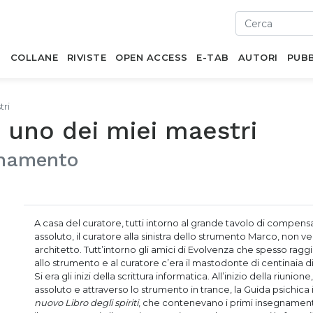
I
COLLANE
RIVISTE
OPEN ACCESS
E-TAB
AUTORI
PUBB
tri
è uno dei miei maestri
gnamento
A casa del curatore, tutti intorno al grande tavolo di compens
assoluto, il curatore alla sinistra dello strumento Marco, non
architetto. Tutt’intorno gli amici di Evolvenza che spesso ra
allo strumento e al curatore c’era il mastodonte di centinaia di fo
Si era gli inizi della scrittura informatica. All’inizio della riuni
assoluto e attraverso lo strumento in trance, la Guida psichica 
nuovo Libro degli spiriti
, che contenevano i primi insegnament