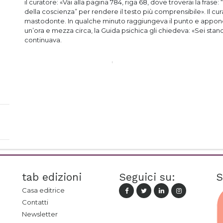
il curatore: «Vai alla pagina 784, riga 68, dove troverai la frase: “
della coscienza” per rendere il testo più comprensibile». Il cu
mastodonte. In qualche minuto raggiungeva il punto e apponev
un’ora e mezza circa, la Guida psichica gli chiedeva: «Sei stan
continuava.
tab edizioni
Seguici su:
S
Casa editrice
Contatti
Newsletter