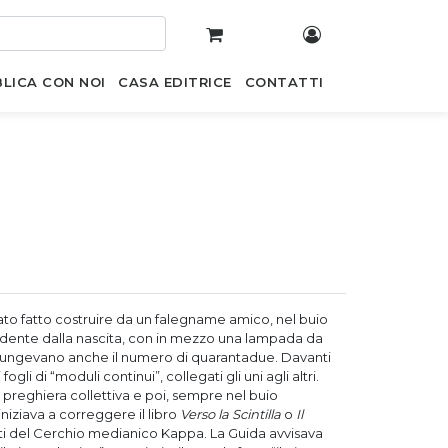
LICA CON NOI
CASA EDITRICE
CONTATTI
ato fatto costruire da un falegname amico, nel buio
 vedente dalla nascita, con in mezzo una lampada da
ggiungevano anche il numero di quarantadue. Davanti
gli di “moduli continui”, collegati gli uni agli altri.
one, preghiera collettiva e poi, sempre nel buio
iniziava a correggere il libro
Verso la Scintilla
o
Il
i del Cerchio medianico Kappa. La Guida avvisava