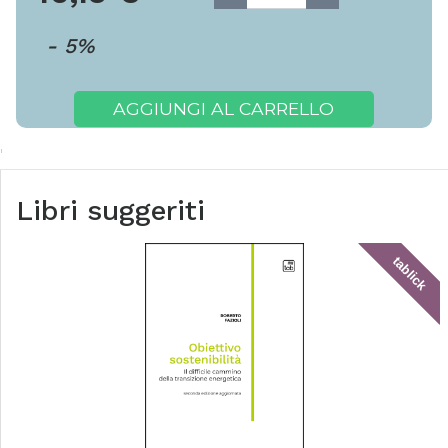
-
5
%
AGGIUNGI AL CARRELLO
Libri suggeriti
tablick