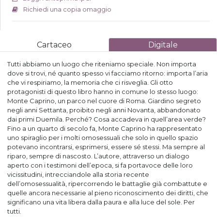
Richiedi una copia omaggio
Cartaceo
Digitale
Tutti abbiamo un luogo che riteniamo speciale. Non importa
dove si trovi, né quanto spesso vi facciamo ritorno: importa l’aria
che vi respiriamo, la memoria che ci risveglia. Gli otto
protagonisti di questo libro hanno in comune lo stesso luogo:
Monte Caprino, un parco nel cuore di Roma. Giardino segreto
negli anni Settanta, proibito negli anni Novanta, abbandonato
dai primi Duemila. Perché? Cosa accadeva in quell’area verde?
Fino a un quarto di secolo fa, Monte Caprino ha rappresentato
uno spiraglio per i molti omosessuali che solo in quello spazio
potevano incontrarsi, esprimersi, essere sé stessi. Ma sempre al
riparo, sempre di nascosto. L’autore, attraverso un dialogo
aperto con i testimoni dell’epoca, si fa portavoce delle loro
vicissitudini, intrecciandole alla storia recente
dell’omosessualità, ripercorrendo le battaglie già combattute e
quelle ancora necessarie al pieno riconoscimento dei diritti, che
significano una vita libera dalla paura e alla luce del sole. Per
tutti.