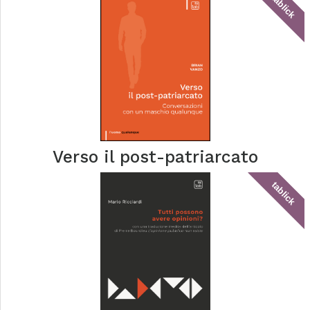
tablick
Verso il post-patriarcato
tablick