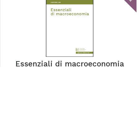
Essenziali di macroeconomia
tablick