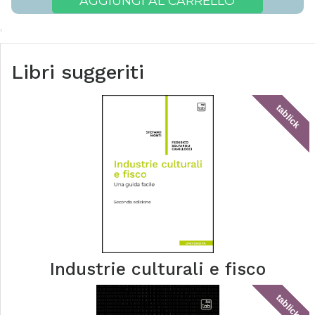
AGGIUNGI AL CARRELLO
Libri suggeriti
tablick
Industrie culturali e fisco
tablick