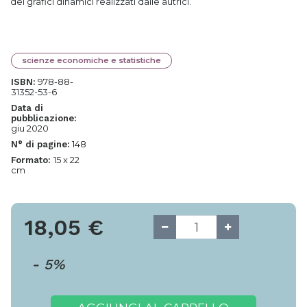
dei grafici dinamici realizzati dalle autrici.
scienze economiche e statistiche
978-88-
ISBN:
31352-53-6
Data di
pubblicazione:
giu 2020
148
N° di pagine:
15 x 22
Formato:
cm
18,05
€
-
5
%