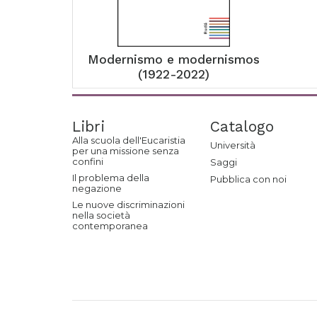
Modernismo e modernismos
(1922-2022)
Libri
Catalogo
Alla scuola dell'Eucaristia
Università
per una missione senza
confini
Saggi
Il problema della
Pubblica con noi
negazione
Le nuove discriminazioni
nella società
contemporanea