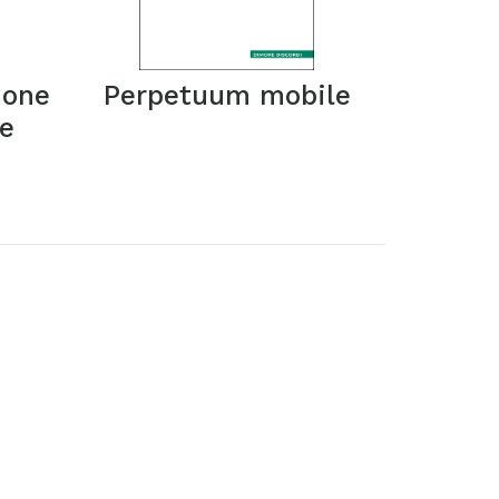
none
Perpetuum mobile
ne