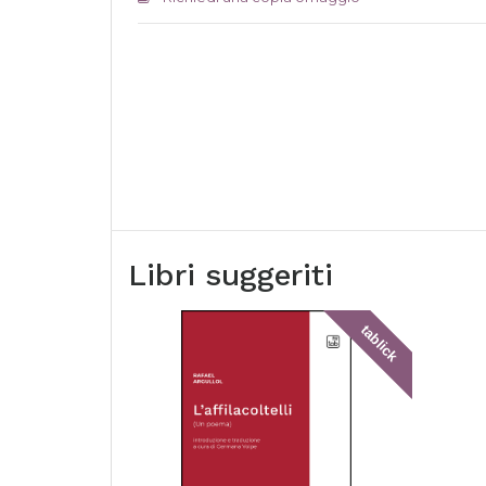
Libri suggeriti
tablick