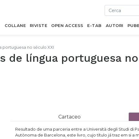
I
COLLANE
RIVISTE
OPEN ACCESS
E-TAB
AUTORI
PUBB
gua portuguesa no século XXI
as de língua portuguesa no
Cartaceo
Resultado de uma parceria entre a Università degli Studi di P
Autònoma de Barcelona, este livro, cujo título já traz em si 