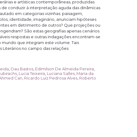
erárias e artísticas contemporâneas, produzidas
 de conduzir à interpretação aguda das dinâmicas
pautado em categorias vizinhas: paisagem,
bolos, identidade, imaginário, anunciam hipóteses
ientes em detrimento de outros? Que projeções ou
s engendram? São estas geografias apenas cenários
íveis respostas e outras indagações encontram-se
do mundo que integram este volume. Tais
 Literários no campo das relações
meida
,
Dau Bastos
,
Edimilson De Almeida Pereira
,
Subirachs
,
Lucia Teixeira
,
Luciana Salles
,
Maria da
 Ahmed Can
,
Ricardo Luiz Pedrosa Alves
,
Roberto