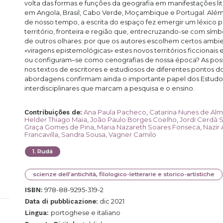
volta das formas e funções da geografia em manifestações lit
em Angola, Brasil, Cabo Verde, Moçambique e Portugal. Além
de nosso tempo, a escrita do espaço fez emergir um léxico 
território, fronteira e região que, entrecruzando-se com sím
de outros olhares: por que os autores escolhem certos amb
«viragens epistemológicas» estes novos territórios ficcionai
ou configuram–se como cenografias de nossa época? As poss
nos textos de escritores e estudiosos de diferentes pontos 
abordagens confirmam ainda o importante papel dos Estudos
interdisciplinares que marcam a pesquisa e o ensino.
Ana Paula Pacheco
,
Catarina Nunes de Al
Contribuições de
:
Helder Thiago Maia
,
João Paulo Borges Coelho
,
Jordi Cerdà 
Graça Gomes de Pina
,
Maria Nazareth Soares Fonseca
,
Nazir
Francavilla
,
Sandra Sousa
,
Vagner Camilo
1
.
Rudá
scienze dell’antichità, filologico-letterarie e storico-artistiche
978-88-9295-319-2
ISBN:
dic 2021
Data di pubblicazione:
portoghese e italiano
Lingua: