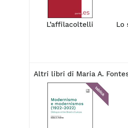
L’affilacoltelli
Lo 
Altri libri di
Maria A. Fonte
tablick