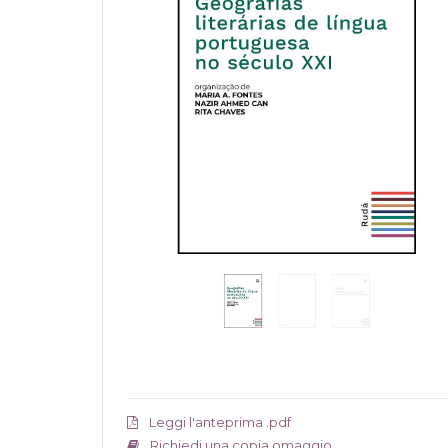
Leggi l'anteprima .pdf
Richiedi una copia omaggio