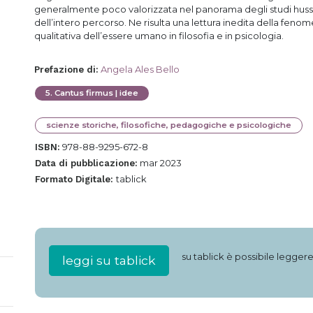
generalmente poco valorizzata nel panorama degli studi husserl
dell’intero percorso. Ne risulta una lettura inedita della feno
qualitativa dell’essere umano in filosofia e in psicologia.
Angela Ales Bello
Prefazione di
:
5
.
Cantus firmus | idee
scienze storiche, filosofiche, pedagogiche e psicologiche
978-88-9295-672-8
ISBN:
mar 2023
Data di pubblicazione:
tablick
Formato Digitale:
su tablick è possibile legger
leggi su tablick