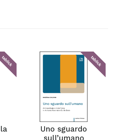
tablick
tablick
la
Uno sguardo
sull’umano