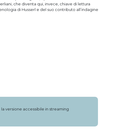
iani, che diventa qui, invece, chiave di lettura
menologia di Husserl e del suo contributo all’indagine
e la versione accessibile in streaming