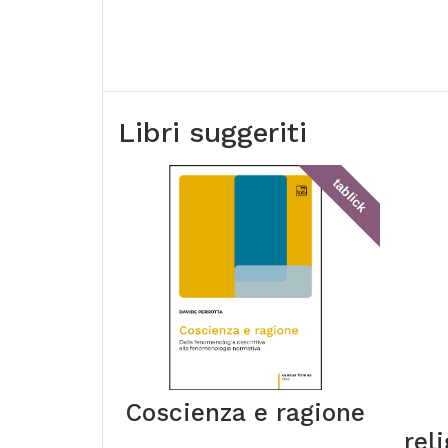
Libri suggeriti
tablick
Coscienza e ragione
rel