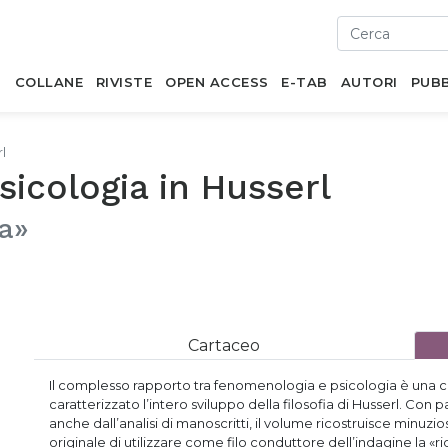
I
COLLANE
RIVISTE
OPEN ACCESS
E-TAB
AUTORI
PUBB
l
icologia in Husserl
ca»
Cartaceo
Il complesso rapporto tra fenomenologia e psicologia è una c
caratterizzato l’intero sviluppo della filosofia di Husserl. Con p
anche dall’analisi di manoscritti, il volume ricostruisce minu
originale di utilizzare come filo conduttore dell’indagine la 