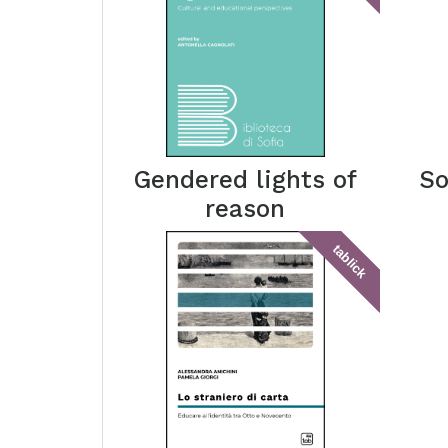
Gendered lights of
So
reason
tablick