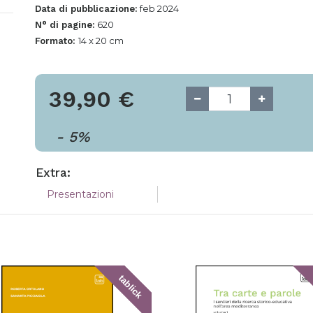
feb 2024
Data di pubblicazione:
620
N° di pagine:
14 x 20 cm
Formato:
39,90
€
-
5
%
Extra:
Presentazioni
tablick