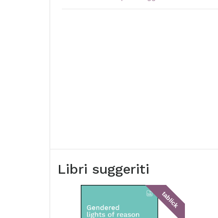
Libri suggeriti
tablick