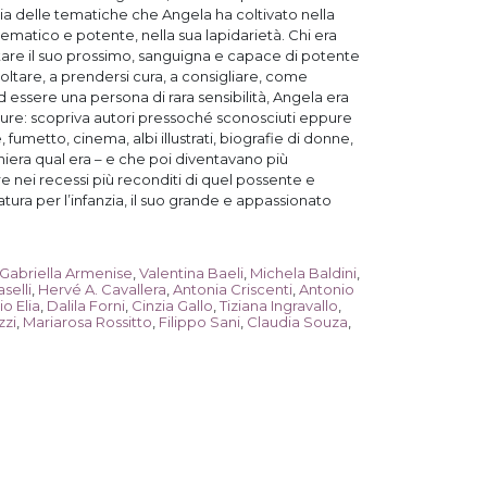
ia delle tematiche che Angela ha coltivato nella
ematico e potente, nella sua lapidarietà. Chi era
tare il suo prossimo, sanguigna e capace di potente
ltare, a prendersi cura, a consigliare, come
ad essere una persona di rara sensibilità, Angela era
ature: scopriva autori pressoché sconosciuti eppure
, fumetto, cinema, albi illustrati, biografie di donne,
niera qual era – e che poi diventavano più
re nei recessi più reconditi di quel possente e
tura per l’infanzia, il suo grande e appassionato
Gabriella Armenise
,
Valentina Baeli
,
Michela Baldini
,
selli
,
Hervé A. Cavallera
,
Antonia Criscenti
,
Antonio
o Elia
,
Dalila Forni
,
Cinzia Gallo
,
Tiziana Ingravallo
,
zzi
,
Mariarosa Rossitto
,
Filippo Sani
,
Claudia Souza
,