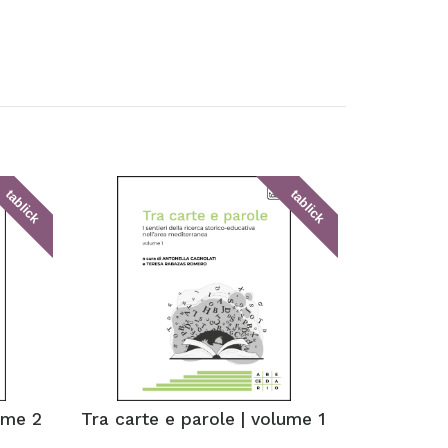
tablick
tablick
ume 2
Tra carte e parole | volume 1