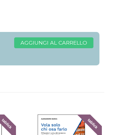
AGGIUNGI AL CARRELLO
tablick
tablick