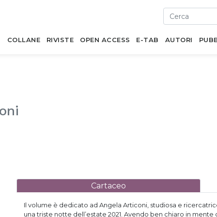
I
COLLANE
RIVISTE
OPEN ACCESS
E-TAB
AUTORI
PUBB
oni
Cartaceo
Il volume è dedicato ad Angela Articoni, studiosa e ricercatrice d
una triste notte dell’estate 2021. Avendo ben chiaro in mente 