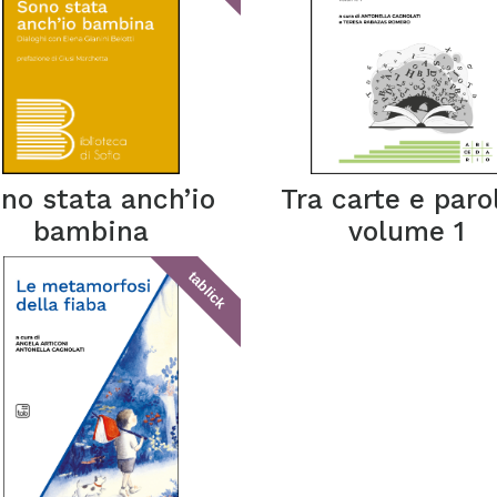
no stata anch’io
Tra carte e parol
bambina
volume 1
tablick