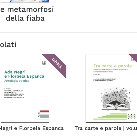
Le metamorfosi
della fiaba
olati
tablick
Negri e Florbela Espanca
Tra carte e parole | vol