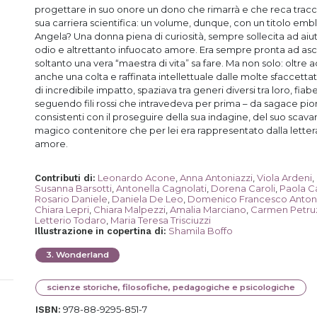
progettare in suo onore un dono che rimarrà e che reca tracc
sua carriera scientifica: un volume, dunque, con un titolo embl
Angela? Una donna piena di curiosità, sempre sollecita ad aiu
odio e altrettanto infuocato amore. Era sempre pronta ad asco
soltanto una vera “maestra di vita” sa fare. Ma non solo: oltre 
anche una colta e raffinata intellettuale dalle molte sfaccett
di incredibile impatto, spaziava tra generi diversi tra loro, fiabe
seguendo fili rossi che intravedeva per prima – da sagace pio
consistenti con il proseguire della sua indagine, del suo scava
magico contenitore che per lei era rappresentato dalla lettera
amore.
Leonardo Acone
,
Anna Antoniazzi
,
Viola Ardeni
,
Contributi di
:
Susanna Barsotti
,
Antonella Cagnolati
,
Dorena Caroli
,
Paola Ca
Rosario Daniele
,
Daniela De Leo
,
Domenico Francesco Antoni
Chiara Lepri
,
Chiara Malpezzi
,
Amalia Marciano
,
Carmen Petru
Letterio Todaro
,
Maria Teresa Trisciuzzi
Shamila Boffo
Illustrazione in copertina di
:
3
.
Wonderland
scienze storiche, filosofiche, pedagogiche e psicologiche
978-88-9295-851-7
ISBN: