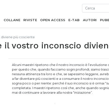
I
COLLANE
RIVISTE
OPEN ACCESS
E-TAB
AUTORI
PUBB
o diviene più cosciente
 il vostro inconscio divie
Alcuni maestri ripetono che il nostro inconscio è l’evoluzion
per questo che, quando facciamo sogni profondi, siamo trasci
nessuna attinenza tra loro e che, se sapessimo leggere, avreb
a far diventare più coscienti e a consumare il nostro inconscio 
sogna poco o per niente: perché il suo inconscio si è ormai “
completata. I maestri ripetono così che, anche quando sog
mai di continuare a lavorare alla nostra “iniziazione”.