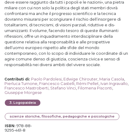
deve essere raggiunto da tutti i popoli e le nazioni», una pietra
miliare con cui non solo la politica degli stati membri dovrà
confrontarsi ma anche il progresso scientifico e la tecnica
dovranno misurarsi per scongiurare il rischio dell’insorgere di
totalitarismi, di tecnicismi, di visioni parziali, riduttive e dis-
umanizzanti. Il volume, facendo tesoro di queste illuminanti
riflessioni, offre un inquadramento interdisciplinare della
questione relativa alla responsabilità e alle prospettive
dell’uomo europeo rispetto alle sfide del mondo
contemporaneo, con lo scopo di individuare le coordinate di un
agire comune denso di giustizia, coscienza civica e senso di
responsabilità nei diversi ambiti del vivere sociale.
Paolo Pardolesi
,
Edwige Chirouter
,
Maria Casola
,
Contributi di
:
Pierluca Turnone
,
Francesco Castelli
,
Rémi Pellet
,
Ivan Ingravallo
,
Francesco Mastroberti
,
Stefano Vinci
,
Filomena Pisconti
,
Giuseppe Morgese
3
.
Logopaideia
scienze storiche, filosofiche, pedagogiche e psicologiche
978-88-
ISBN:
9295-461-8