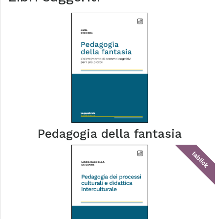
Pedagogia della fantasia
tablick