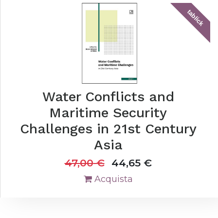
tablick
Water Conflicts and
Maritime Security
Challenges in 21st Century
Asia
47,00
€
44,65
€
Acquista