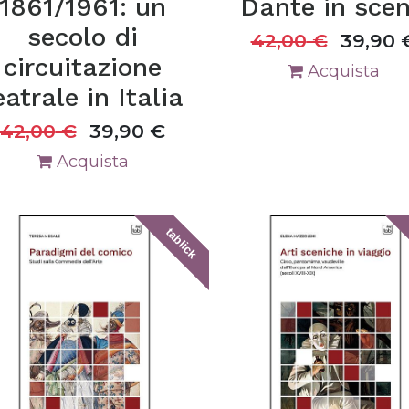
1861/1961: un
Dante in sce
secolo di
42,00
€
39,90
circuitazione
Acquista
eatrale in Italia
42,00
€
39,90
€
Acquista
tablick