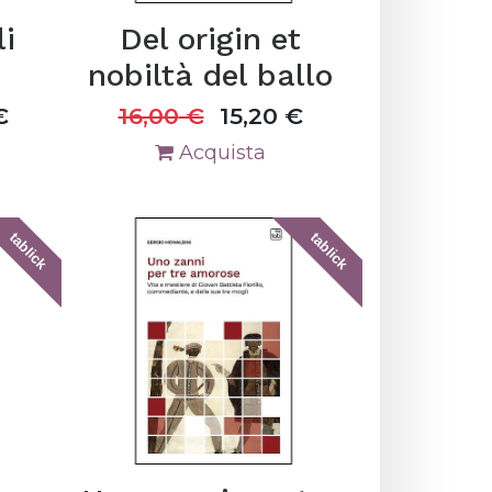
li
Del origin et
nobiltà del ballo
€
16,00
€
15,20
€
Acquista
tablick
tablick