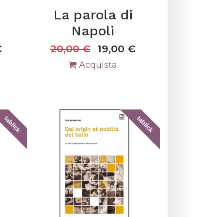
La parola di
Napoli
€
20,00
€
19,00
€
Acquista
tablick
tablick