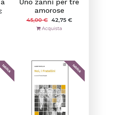
na
Uno zanni per tre
amorose
€
45,00
€
42,75
€
Acquista
tablick
tablick