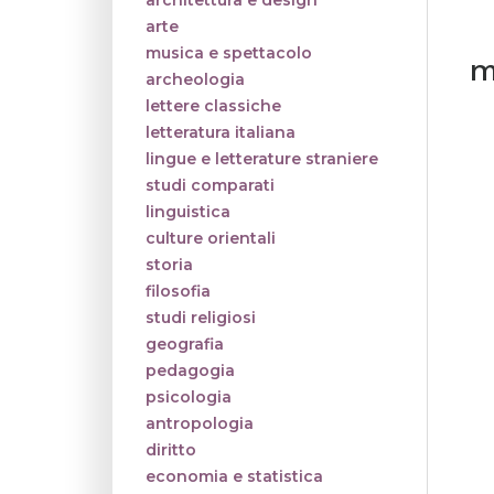
architettura e design
arte
musica e spettacolo
m
archeologia
lettere classiche
letteratura italiana
lingue e letterature straniere
studi comparati
linguistica
culture orientali
storia
filosofia
studi religiosi
geografia
pedagogia
psicologia
antropologia
diritto
economia e statistica