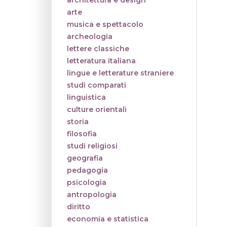
architettura e design
arte
musica e spettacolo
archeologia
lettere classiche
letteratura italiana
lingue e letterature straniere
studi comparati
linguistica
culture orientali
storia
filosofia
studi religiosi
geografia
pedagogia
psicologia
antropologia
diritto
economia e statistica