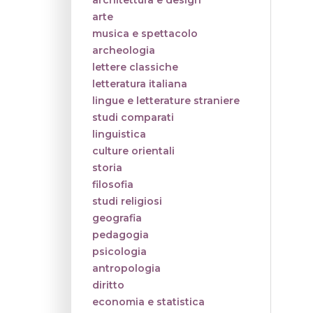
architettura e design
arte
musica e spettacolo
archeologia
lettere classiche
letteratura italiana
lingue e letterature straniere
studi comparati
linguistica
culture orientali
storia
filosofia
studi religiosi
geografia
pedagogia
psicologia
antropologia
diritto
economia e statistica