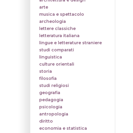
architettura e design
arte
musica e spettacolo
archeologia
lettere classiche
letteratura italiana
lingue e letterature straniere
studi comparati
linguistica
culture orientali
storia
filosofia
studi religiosi
geografia
pedagogia
psicologia
antropologia
diritto
economia e statistica