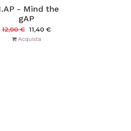
.AP - Mind the
gAP
12,00
€
11,40
€
Acquista