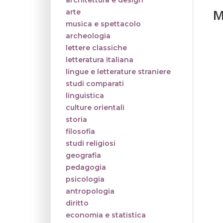
architettura e design
M
arte
musica e spettacolo
archeologia
lettere classiche
letteratura italiana
lingue e letterature straniere
studi comparati
linguistica
culture orientali
storia
filosofia
studi religiosi
geografia
pedagogia
psicologia
antropologia
diritto
economia e statistica