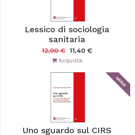
Lessico di sociologia
sanitaria
12,00
€
11,40
€
Acquista
tablick
Uno sguardo sul CIRS