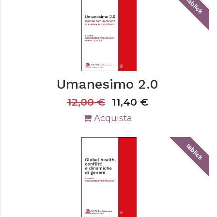
tablick
Umanesimo 2.0
12,00
€
11,40
€
Acquista
tablick