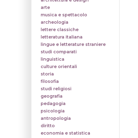
architettura e design
arte
musica e spettacolo
archeologia
lettere classiche
letteratura italiana
lingue e letterature straniere
studi comparati
linguistica
culture orientali
storia
filosofia
studi religiosi
geografia
pedagogia
psicologia
antropologia
diritto
economia e statistica