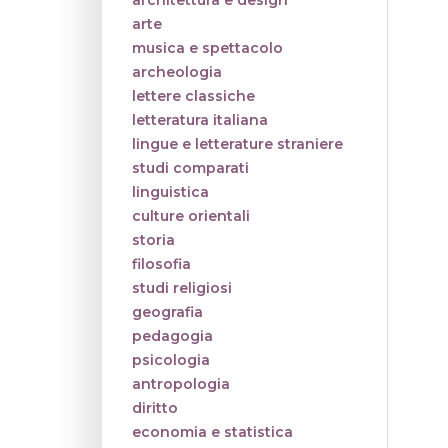
architettura e design
arte
musica e spettacolo
archeologia
lettere classiche
letteratura italiana
lingue e letterature straniere
studi comparati
linguistica
culture orientali
storia
filosofia
studi religiosi
geografia
pedagogia
psicologia
antropologia
diritto
economia e statistica