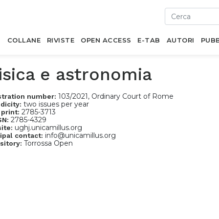
I
COLLANE
RIVISTE
OPEN ACCESS
E-TAB
AUTORI
PUBB
isica e astronomia
103/2021, Ordinary Court of Rome
stration number:
two issues per year
dicity:
2785-3713
 print:
2785-4329
SN:
ughj.unicamillus.org
ite:
info@unicamillus.org
ipal contact:
Torrossa Open
sitory: