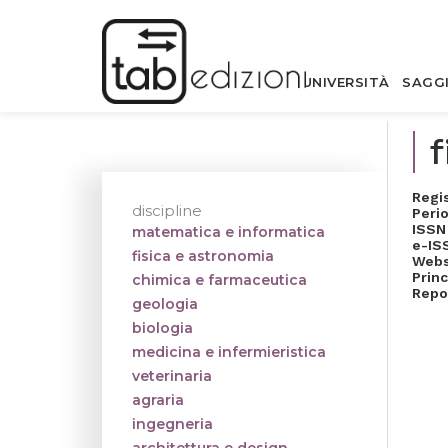
UNIVERSITÀ
SAGG
f
Regi
discipline
Perio
ISSN
matematica e informatica
e-IS
fisica e astronomia
Webs
Princ
chimica e farmaceutica
Repo
geologia
biologia
medicina e infermieristica
veterinaria
agraria
ingegneria