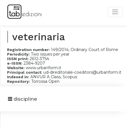
veterinaria
149/2014, Ordinary Court of Rome
Registration number:
Two issues per year
Periodicity:
2612‐3754
ISSN print:
2384‐9207
e-ISSN:
www.urbanform.it
Website:
ud-direditoriale-coeditors@urbanform.it
Principal contact:
ANVUR A Class, Scopus
Indexed in:
Torrossa Open
Repository:
discipline