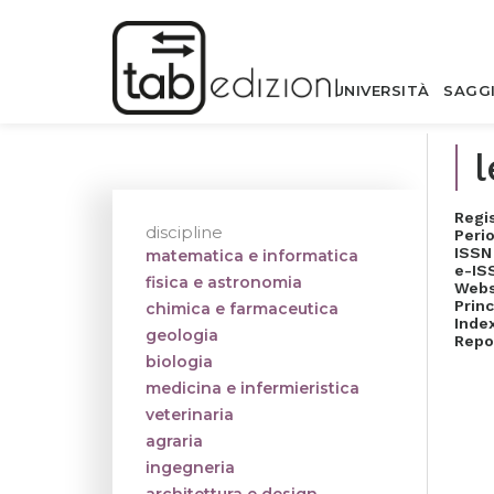
UNIVERSITÀ
SAGG
l
Regi
discipline
Perio
ISSN
matematica e informatica
e-IS
fisica e astronomia
Webs
Princ
chimica e farmaceutica
Inde
geologia
Repo
biologia
medicina e infermieristica
veterinaria
agraria
ingegneria