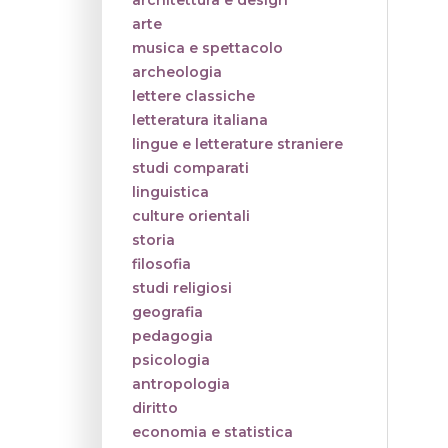
architettura e design
arte
musica e spettacolo
archeologia
lettere classiche
letteratura italiana
lingue e letterature straniere
studi comparati
linguistica
culture orientali
storia
filosofia
studi religiosi
geografia
pedagogia
psicologia
antropologia
diritto
economia e statistica