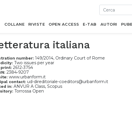
I
COLLANE
RIVISTE
OPEN ACCESS
E-TAB
AUTORI
PUBB
etteratura italiana
149/2014, Ordinary Court of Rome
stration number:
Two issues per year
dicity:
2612‐3754
 print:
2384‐9207
SN:
www.urbanform.it
ite:
ud-direditoriale-coeditors@urbanform.it
ipal contact:
ANVUR A Class, Scopus
xed in:
Torrossa Open
sitory: