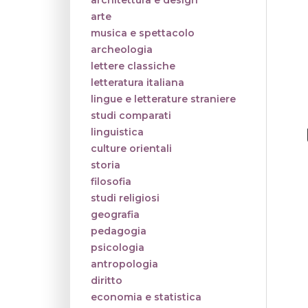
architettura e design
arte
musica e spettacolo
archeologia
lettere classiche
letteratura italiana
lingue e letterature straniere
studi comparati
linguistica
culture orientali
storia
filosofia
studi religiosi
geografia
pedagogia
psicologia
antropologia
diritto
economia e statistica