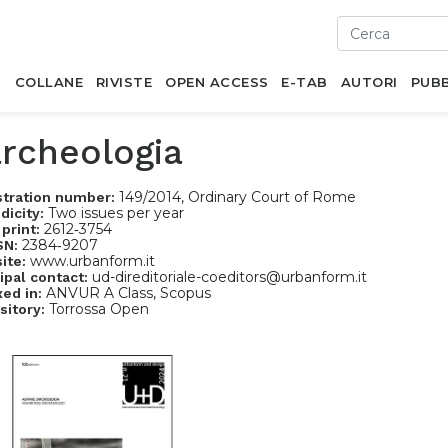
I
COLLANE
RIVISTE
OPEN ACCESS
E-TAB
AUTORI
PUBB
archeologia
149/2014, Ordinary Court of Rome
stration number:
Two issues per year
dicity:
2612‐3754
 print:
2384‐9207
SN:
www.urbanform.it
ite:
ud-direditoriale-coeditors@urbanform.it
ipal contact:
ANVUR A Class, Scopus
xed in:
Torrossa Open
sitory: