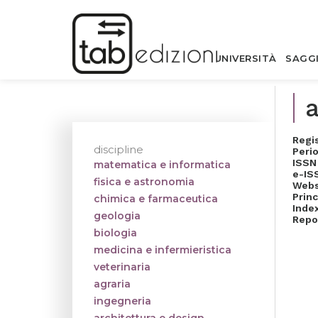
UNIVERSITÀ
SAGG
Regi
discipline
Perio
ISSN
matematica e informatica
e-IS
fisica e astronomia
Webs
Princ
chimica e farmaceutica
Inde
geologia
Repo
biologia
medicina e infermieristica
veterinaria
agraria
ingegneria