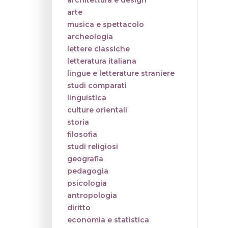
architettura e design
arte
musica e spettacolo
archeologia
lettere classiche
letteratura italiana
lingue e letterature straniere
studi comparati
linguistica
culture orientali
storia
filosofia
studi religiosi
geografia
pedagogia
psicologia
antropologia
diritto
economia e statistica