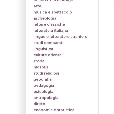
architettura e design
arte
musica e spettacolo
archeologia
lettere classiche
letteratura italiana
lingue e letterature straniere
studi comparati
linguistica
culture orientali
storia
filosofia
studi religiosi
geografia
pedagogia
psicologia
antropologia
diritto
economia e statistica