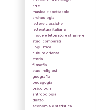
architettura e design
arte
musica e spettacolo
archeologia
lettere classiche
letteratura italiana
lingue e letterature straniere
studi comparati
linguistica
culture orientali
storia
filosofia
studi religiosi
geografia
pedagogia
psicologia
antropologia
diritto
economia e statistica