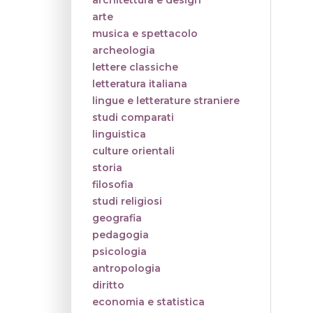
architettura e design
arte
musica e spettacolo
archeologia
lettere classiche
letteratura italiana
lingue e letterature straniere
studi comparati
linguistica
culture orientali
storia
filosofia
studi religiosi
geografia
pedagogia
psicologia
antropologia
diritto
economia e statistica