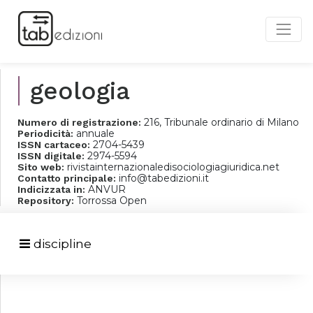
geologia
216, Tribunale ordinario di Milano
Numero di registrazione:
annuale
Periodicità:
2704-5439
ISSN cartaceo:
2974-5594
ISSN digitale:
rivistainternazionaledisociologiagiuridica.net
Sito web:
info@tabedizioni.it
Contatto principale:
ANVUR
Indicizzata in:
Torrossa Open
Repository:
discipline