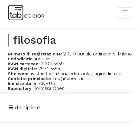
filosofia
216, Tribunale ordinario di Milano
Numero di registrazione:
annuale
Periodicità:
2704-5439
ISSN cartaceo:
2974-5594
ISSN digitale:
rivistainternazionaledisociologiagiuridica.net
Sito web:
info@tabedizioni.it
Contatto principale:
ANVUR
Indicizzata in:
Torrossa Open
Repository:
discipline