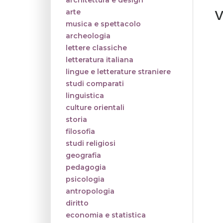
architettura e design
V
arte
musica e spettacolo
archeologia
lettere classiche
letteratura italiana
lingue e letterature straniere
studi comparati
linguistica
culture orientali
storia
filosofia
studi religiosi
geografia
pedagogia
psicologia
antropologia
diritto
economia e statistica