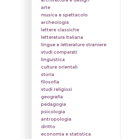
architettura e design
arte
musica e spettacolo
archeologia
lettere classiche
letteratura italiana
lingue e letterature straniere
studi comparati
linguistica
culture orientali
storia
filosofia
studi religiosi
geografia
pedagogia
psicologia
antropologia
diritto
economia e statistica