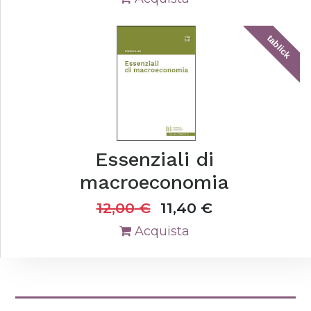
tablick
Essenziali di
macroeconomia
12,00
€
11,40
€
Acquista