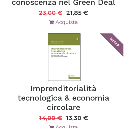
conoscenza nel Green Deal
23,00
€
21,85
€
Acquista
tablick
Imprenditorialità
tecnologica & economia
circolare
14,00
€
13,30
€
Acquista