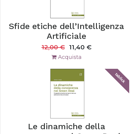
Sfide etiche dell’Intelligenza
Artificiale
12,00
€
11,40
€
Acquista
tablick
Le dinamiche della